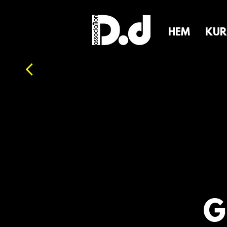
HEM
KUR
Dance direction association
G