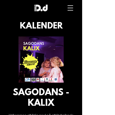
Dance
direction
association
KALENDER
SAGODANS -
KALIX