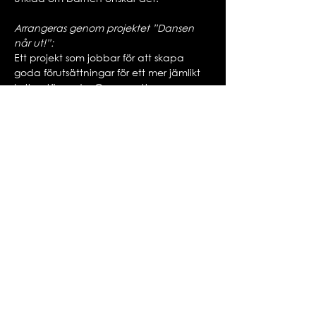
Arrangeras genom projektet ”Dansen 
når ut!”:
Ett projekt som jobbar för att skapa 
goda förutsättningar för ett mer jämlikt 
kulturutövande. Genom att 
tillgängliggöra dansupplevelser till barn 
och unga kostnadsfritt i Norrbotten.
Med stöd av:
Region Norrbotten, Länsförsäkringar i 
Norrbotten, Haparanda Kommun, 
Bodens Kommun, Älvsbyn Kommun, 
Haparanda kommun, Överkalix 
Kommun, RF-SISU, Rädda Barnen, 
Pionjären och Svenska 
dansportförbundet.