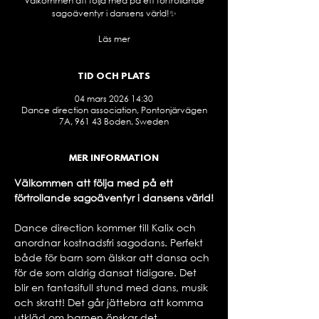
Välkommen att följa med på ett förtrollande
sagoäventyr i dansens värld!✨
Läs mer
TID OCH PLATS
04 mars 2026 14:30
Dance direction association, Pontonjärvägen
7A, 961 43 Boden, Sweden
MER INFORMATION
Välkommen att följa med på ett 
förtrollande sagoäventyr i dansens värld!
Dance direction kommer till Kalix och 
anordnar kostnadsfri sagodans. Perfekt 
både för barn som älskar att dansa och 
för de som aldrig dansat tidigare. Det 
blir en fantasifull stund med dans, musik 
och skratt! Det går jättebra att komma 
utkläd om barnen önskar det.