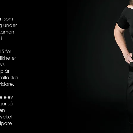
um som
g under
examen
i
5 för
likheter
vs
p är
”alla ska
vidare.
e elev
gar så
 en
mycket
lpare