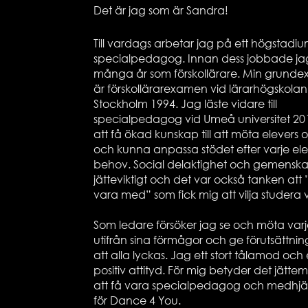
Det är jag som är Sandra!
Till vardags arbetar jag på ett högstadi
specialpedagog. Innan dess jobbade ja
många år som förskollärare. Min grund
är förskollärarexamen vid lärarhögskolan 
Stockholm 1994. Jag läste vidare till
specialpedagog vid Umeå universitet 201
att få ökad kunskap till att möta elevers o
och kunna anpassa stödet efter varje ele
behov. Social delaktighet och gemenska
jätteviktigt och det var också tanken att 
vara med” som fick mig att vilja studera 
Som ledare försöker jag se och möta varj
utifrån sina förmågor och ge förutsättnin
att alla lyckas. Jag ett stort tålamod och
positiv attityd. För mig betyder det jätte
att få vara specialpedagog och medhjä
för Dance 4 You.