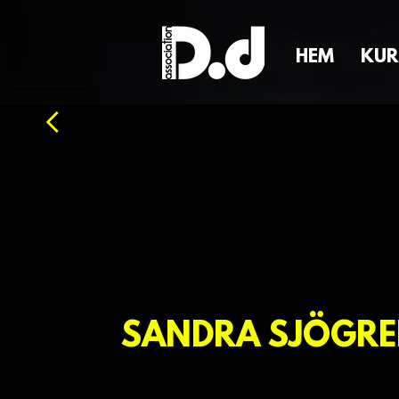
HEM
KUR
Dance direction association
SANDRA SJÖGR