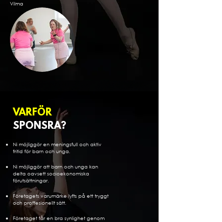
Vilma
VARFÖR
SPONSRA?
Ni möjliggör en meningsfull och aktiv
fritid för barn och unga.
Ni möjliggör att barn och unga kan
delta oavsett socioekonomiska
förutsättningar.
Företagets varumärke lyfts på ett tryggt
och proffesionellt sätt.
Företaget får en bra synlighet genom