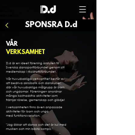
Dance
direction
association
SPONSRA D.d
VÅR
VERKSAMHET
D.d är en ideell förening ansluten till
Svenska danssportförbundet genom sitt
medlemskap i riksidrottsförbundet.
Vår huvudsakliga verksamhet består av
att bedriva akrobatik och danskurser,
där vår huvudsakliga målgrupp är barn
och ungdomar. Föreningen anordnar
många kostnadsfria aktiviteter som
främjar rörelse, gemenskap och glädje!
I verksamheten finns även anpassade
aktiviteter för barn och unga
med funktionsvariation.
"Jag älskar att dansa och det är kul med
musiken och min bästa kompis.”
-